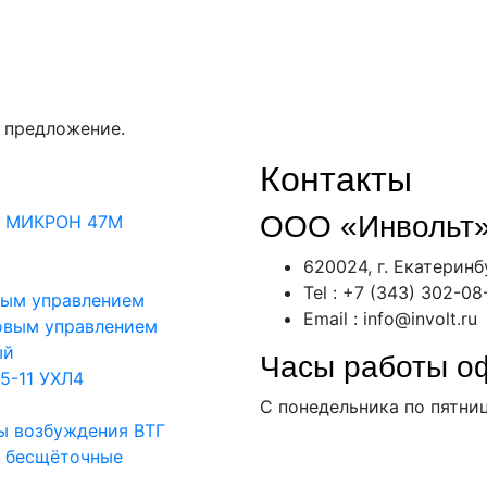
 предложение.
Контакты
ООО «Инвольт
— МИКРОН 47М
620024, г. Екатеринб
Tel : +7 (343) 302-08
вым управлением
Email : info@involt.ru
овым управлением
ый
Часы работы о
5-11 УХЛ4
С понедельника по пятниц
ы возбуждения ВТГ
я бесщёточные