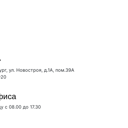
»
ург, ул. Новостроя, д.1А, пом.39А
-20
фиса
у с 08.00 до 17.30