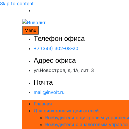
Skip to content
Инвольт
Надёжно. Доступно.
Menu
Телефон офиса
+7 (343) 302-08-20
Адрес офиса
ул.Новостроя, д. 1А, лит. З
Почта
mail@involt.ru
Главная
Для синхронных двигателей
Возбудители с цифровым управлен
Возбудители с аналоговым управле